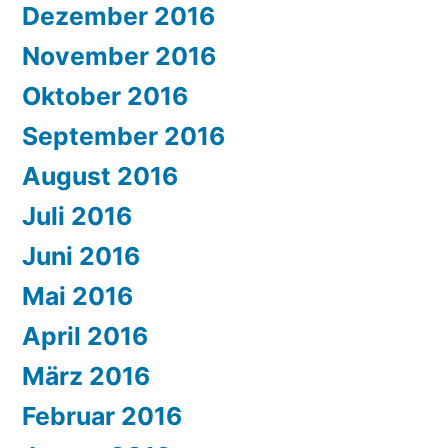
Dezember 2016
November 2016
Oktober 2016
September 2016
August 2016
Juli 2016
Juni 2016
Mai 2016
April 2016
März 2016
Februar 2016