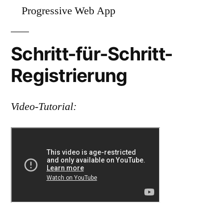
Progressive Web App
Schritt-für-Schritt-
Registrierung
Video-Tutorial: