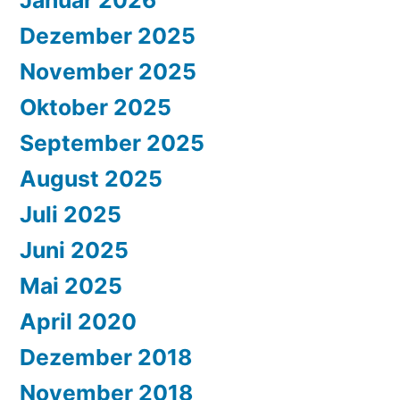
Januar 2026
Dezember 2025
November 2025
Oktober 2025
September 2025
August 2025
Juli 2025
Juni 2025
Mai 2025
April 2020
Dezember 2018
November 2018