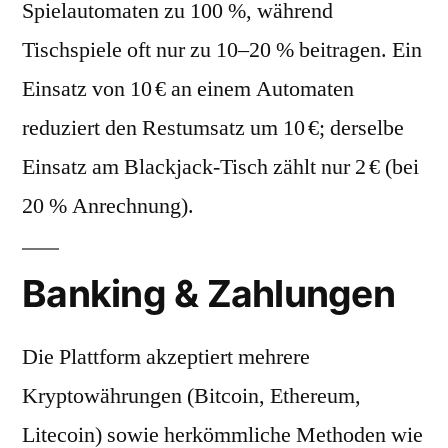
Spielautomaten zu 100 %, während
Tischspiele oft nur zu 10–20 % beitragen. Ein
Einsatz von 10 € an einem Automaten
reduziert den Restumsatz um 10 €; derselbe
Einsatz am Blackjack-Tisch zählt nur 2 € (bei
20 % Anrechnung).
Banking & Zahlungen
Die Plattform akzeptiert mehrere
Kryptowährungen (Bitcoin, Ethereum,
Litecoin) sowie herkömmliche Methoden wie