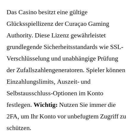
Das Casino besitzt eine gültige
Glücksspiellizenz der Curaçao Gaming
Authority. Diese Lizenz gewährleistet
grundlegende Sicherheitsstandards wie SSL-
Verschlüsselung und unabhängige Prüfung
der Zufallszahlengeneratoren. Spieler können
Einzahlungslimits, Auszeit- und
Selbstausschluss-Optionen im Konto
festlegen.
Wichtig:
Nutzen Sie immer die
2FA, um Ihr Konto vor unbefugtem Zugriff zu
schützen.