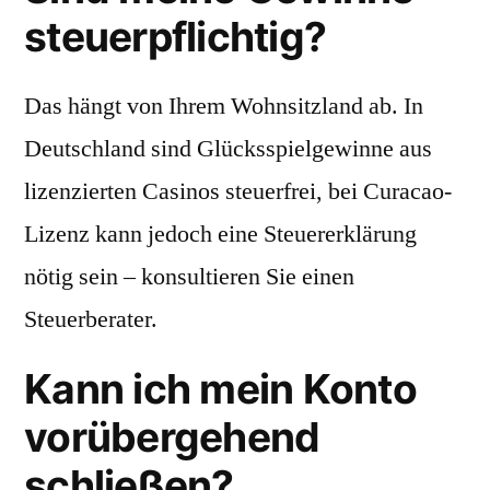
steuerpflichtig?
Das hängt von Ihrem Wohnsitzland ab. In
Deutschland sind Glücksspielgewinne aus
lizenzierten Casinos steuerfrei, bei Curacao-
Lizenz kann jedoch eine Steuererklärung
nötig sein – konsultieren Sie einen
Steuerberater.
Kann ich mein Konto
vorübergehend
schließen?