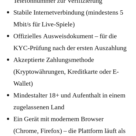
Telefonnummer zur Verifizierung
Stabile Internetverbindung (mindestens 5
Mbit/s für Live-Spiele)
Offizielles Ausweisdokument – für die
KYC-Prüfung nach der ersten Auszahlung
Akzeptierte Zahlungsmethode
(Kryptowährungen, Kreditkarte oder E-
Wallet)
Mindestalter 18+ und Aufenthalt in einem
zugelassenen Land
Ein Gerät mit modernem Browser
(Chrome, Firefox) – die Plattform läuft als