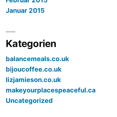
Februar 2015
Januar 2015
Kategorien
balancemeals.co.uk
bijoucoffee.co.uk
lizjamieson.co.uk
makeyourplacespeaceful.ca
Uncategorized