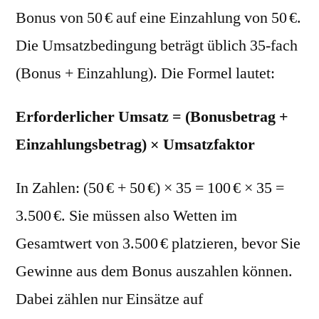
Bonus von 50 € auf eine Einzahlung von 50 €.
Die Umsatzbedingung beträgt üblich 35-fach
(Bonus + Einzahlung). Die Formel lautet:
Erforderlicher Umsatz = (Bonusbetrag +
Einzahlungsbetrag) × Umsatzfaktor
In Zahlen: (50 € + 50 €) × 35 = 100 € × 35 =
3.500 €. Sie müssen also Wetten im
Gesamtwert von 3.500 € platzieren, bevor Sie
Gewinne aus dem Bonus auszahlen können.
Dabei zählen nur Einsätze auf