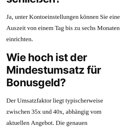
Ja, unter Kontoeinstellungen können Sie eine
Auszeit von einem Tag bis zu sechs Monaten
einrichten.
Wie hoch ist der
Mindestumsatz für
Bonusgeld?
Der Umsatzfaktor liegt typischerweise
zwischen 35x und 40x, abhängig vom
aktuellen Angebot. Die genauen