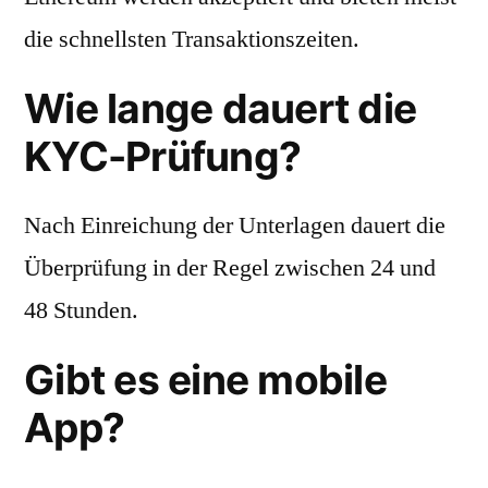
die schnellsten Transaktionszeiten.
Wie lange dauert die
KYC-Prüfung?
Nach Einreichung der Unterlagen dauert die
Überprüfung in der Regel zwischen 24 und
48 Stunden.
Gibt es eine mobile
App?