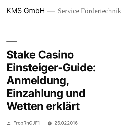
Zum
KMS GmbH
Service Fördertechnik
Inhalt
springen
Stake Casino
Einsteiger-Guide:
Anmeldung,
Einzahlung und
Wetten erklärt
Veröffentlicht
FropRnGJF1
26.022016
von