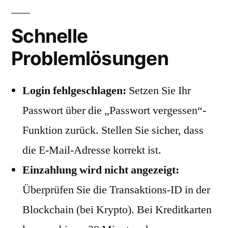
Schnelle
Problemlösungen
Login fehlgeschlagen:
Setzen Sie Ihr
Passwort über die „Passwort vergessen“-
Funktion zurück. Stellen Sie sicher, dass
die E-Mail-Adresse korrekt ist.
Einzahlung wird nicht angezeigt:
Überprüfen Sie die Transaktions-ID in der
Blockchain (bei Krypto). Bei Kreditkarten