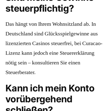
steuerpflichtig?
Das hängt von Ihrem Wohnsitzland ab. In
Deutschland sind Glücksspielgewinne aus
lizenzierten Casinos steuerfrei, bei Curacao-
Lizenz kann jedoch eine Steuererklärung
nötig sein – konsultieren Sie einen
Steuerberater.
Kann ich mein Konto
vorübergehend
schließen?