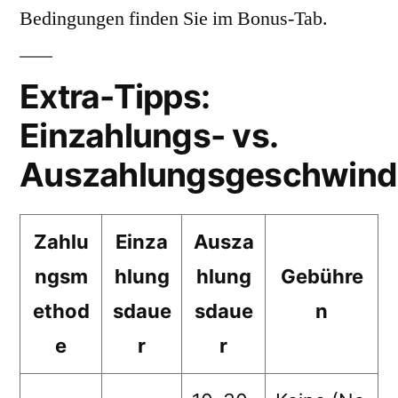
Bedingungen finden Sie im Bonus-Tab.
Extra-Tipps:
Einzahlungs- vs.
Auszahlungsgeschwindi
Zahlu
Einza
Ausza
ngsm
hlung
hlung
Gebühre
ethod
sdaue
sdaue
n
e
r
r