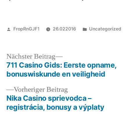
Veröffentlicht
Veröffentlicht
FropRnGJF1
26.022016
Uncategorized
von
in
Nächster
Nächster Beitrag
Beitrag:
711 Casino Gids: Eerste opname,
Beitragsnavigation
bonuswiskunde en veiligheid
Vorheriger
Vorheriger Beitrag
Beitrag:
Nika Casino sprievodca –
registrácia, bonusy a výplaty