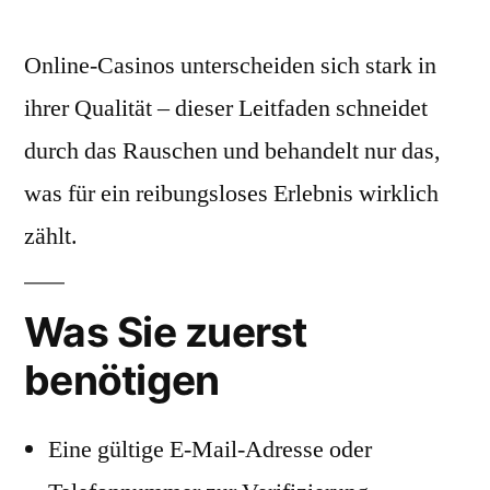
Online-Casinos unterscheiden sich stark in
ihrer Qualität – dieser Leitfaden schneidet
durch das Rauschen und behandelt nur das,
was für ein reibungsloses Erlebnis wirklich
zählt.
Was Sie zuerst
benötigen
Eine gültige E-Mail-Adresse oder