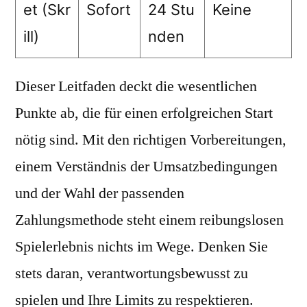
et (Skr
Sofort
24 Stu
Keine
ill)
nden
Dieser Leitfaden deckt die wesentlichen
Punkte ab, die für einen erfolgreichen Start
nötig sind. Mit den richtigen Vorbereitungen,
einem Verständnis der Umsatzbedingungen
und der Wahl der passenden
Zahlungsmethode steht einem reibungslosen
Spielerlebnis nichts im Wege. Denken Sie
stets daran, verantwortungsbewusst zu
spielen und Ihre Limits zu respektieren.