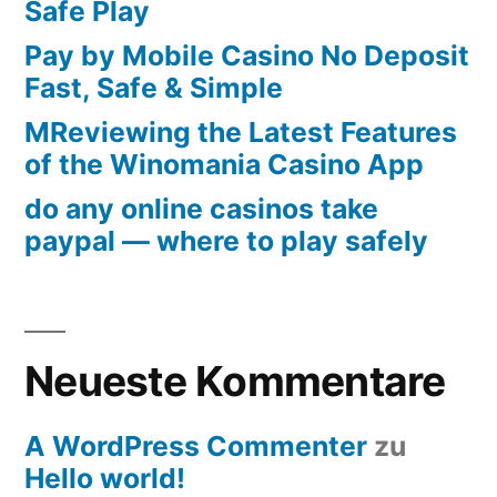
Safe Play
Pay by Mobile Casino No Deposit
Fast, Safe & Simple
MReviewing the Latest Features
of the Winomania Casino App
do any online casinos take
paypal — where to play safely
Neueste Kommentare
A WordPress Commenter
zu
Hello world!