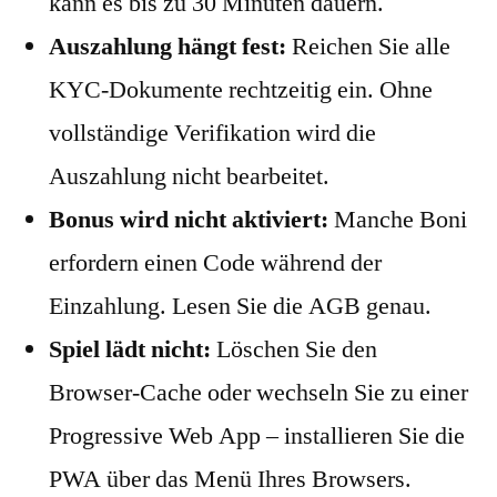
kann es bis zu 30 Minuten dauern.
Auszahlung hängt fest:
Reichen Sie alle
KYC-Dokumente rechtzeitig ein. Ohne
vollständige Verifikation wird die
Auszahlung nicht bearbeitet.
Bonus wird nicht aktiviert:
Manche Boni
erfordern einen Code während der
Einzahlung. Lesen Sie die AGB genau.
Spiel lädt nicht:
Löschen Sie den
Browser-Cache oder wechseln Sie zu einer
Progressive Web App – installieren Sie die
PWA über das Menü Ihres Browsers.