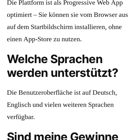
Die Plattform ist als Progressive Web App
optimiert – Sie können sie vom Browser aus
auf dem Startbildschirm installieren, ohne
einen App-Store zu nutzen.
Welche Sprachen
werden unterstützt?
Die Benutzeroberfläche ist auf Deutsch,
Englisch und vielen weiteren Sprachen
verfügbar.
Sind meine Gewinne