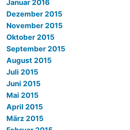
Januar 2016
Dezember 2015
November 2015
Oktober 2015
September 2015
August 2015
Juli 2015
Juni 2015
Mai 2015
April 2015
März 2015