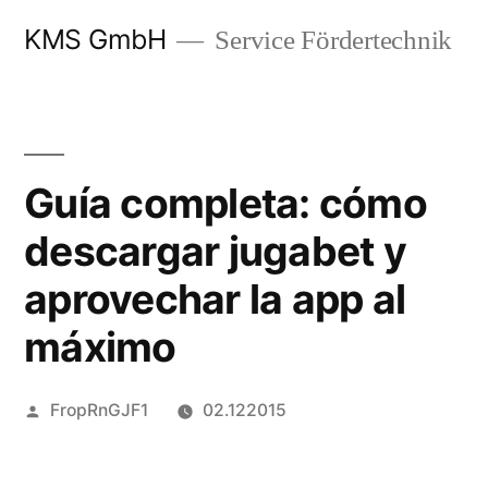
Zum
KMS GmbH
Service Fördertechnik
Inhalt
springen
Guía completa: cómo
descargar jugabet y
aprovechar la app al
máximo
Veröffentlicht
FropRnGJF1
02.122015
von