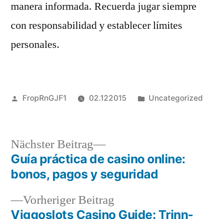
manera informada. Recuerda jugar siempre
con responsabilidad y establecer límites
personales.
Veröffentlicht
Veröffentlicht
FropRnGJF1
02.122015
Uncategorized
von
in
Nächster
Nächster Beitrag
Beitrag:
Guía práctica de casino online:
Beitragsnavigation
bonos, pagos y seguridad
Vorheriger
Vorheriger Beitrag
Beitrag:
Viggoslots Casino Guide: Trinn-