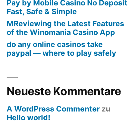
Pay by Mobile Casino No Deposit
Fast, Safe & Simple
MReviewing the Latest Features
of the Winomania Casino App
do any online casinos take
paypal — where to play safely
Neueste Kommentare
A WordPress Commenter
zu
Hello world!