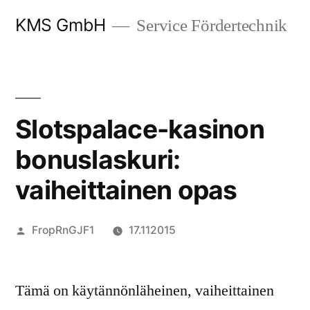
Zum
KMS GmbH
Service Fördertechnik
Inhalt
springen
Slotspalace-kasinon
bonuslaskuri:
vaiheittainen opas
Veröffentlicht
FropRnGJF1
17.112015
von
Tämä on käytännönläheinen, vaiheittainen