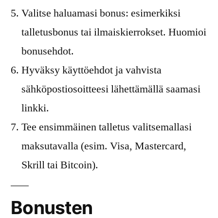
Valitse haluamasi bonus: esimerkiksi
talletusbonus tai ilmaiskierrokset. Huomioi
bonusehdot.
Hyväksy käyttöehdot ja vahvista
sähköpostiosoitteesi lähettämällä saamasi
linkki.
Tee ensimmäinen talletus valitsemallasi
maksutavalla (esim. Visa, Mastercard,
Skrill tai Bitcoin).
Bonusten