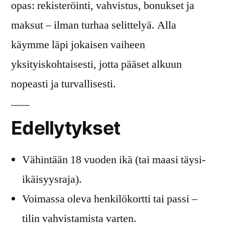
opas: rekisteröinti, vahvistus, bonukset ja
maksut – ilman turhaa selittelyä. Alla
käymme läpi jokaisen vaiheen
yksityiskohtaisesti, jotta pääset alkuun
nopeasti ja turvallisesti.
Edellytykset
Vähintään 18 vuoden ikä (tai maasi täysi-
ikäisyysraja).
Voimassa oleva henkilökortti tai passi –
tilin vahvistamista varten.