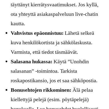
täyttänyt kierrätysvaatimukset. Jos kyllä,
ota yhteyttä asiakaspalveluun live-chatin
kautta.
Vahvistus epäonnistuu:
Lähetä selkeä
kuva henkilökortista ja sähkölaskusta.
Varmista, että tiedot täsmäävät.
Salasana hukassa:
Käytä ”Unohdin
salasanan” -toimintoa. Tarkista
roskapostikansio, jos et saa sähköpostia.
Bonusehtojen rikkominen:
Älä pelaa
kiellettyjä pelejä (esim. pöytäpelejä)