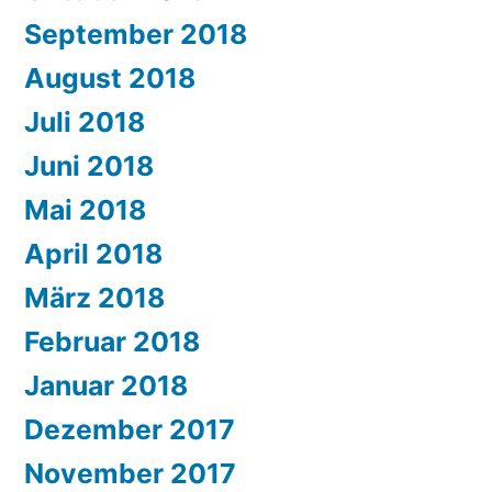
September 2018
August 2018
Juli 2018
Juni 2018
Mai 2018
April 2018
März 2018
Februar 2018
Januar 2018
Dezember 2017
November 2017