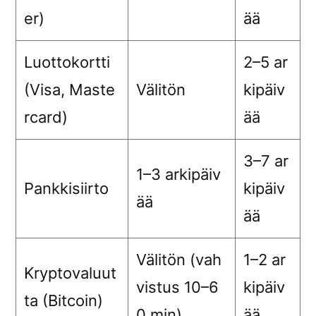
er)
ää
Luottokortti
2–5 ar
(Visa, Maste
Välitön
kipäiv
rcard)
ää
3–7 ar
1–3 arkipäiv
Pankkisiirto
kipäiv
ää
ää
Välitön (vah
1–2 ar
Kryptovaluut
vistus 10–6
kipäiv
ta (Bitcoin)
0 min)
ää