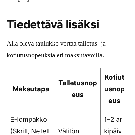
Tiedettävä lisäksi
Alla oleva taulukko vertaa talletus- ja
kotiutusnopeuksia eri maksutavoilla.
Kotiut
Talletusnop
Maksutapa
usnop
eus
eus
E-lompakko
1–2 ar
(Skrill, Netell
Välitön
kipäiv