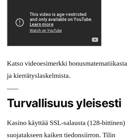
Katso videoesimerkki bonusmatematiikasta
ja kierrätyslaskelmista.
Turvallisuus yleisesti
Kasino käyttää SSL-salausta (128-bittinen)
suojatakseen kaiken tiedonsiirron. Tilin