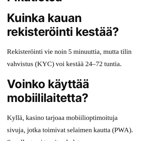
Kuinka kauan
rekisteröinti kestää?
Rekisteröinti vie noin 5 minuuttia, mutta tilin
vahvistus (KYC) voi kestää 24–72 tuntia.
Voinko käyttää
mobiililaitetta?
Kyllä, kasino tarjoaa mobiilioptimoituja
sivuja, jotka toimivat selaimen kautta (PWA).