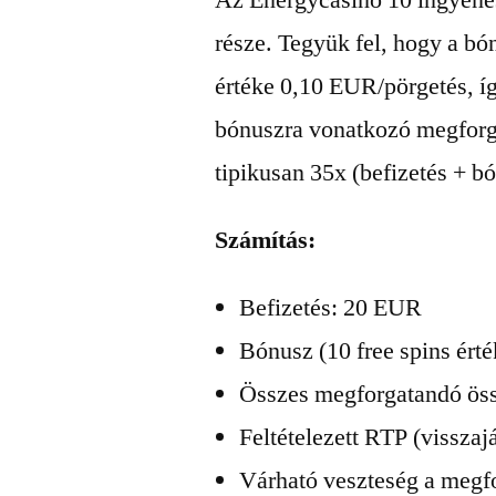
Az Energycasino 10 ingyenes
része. Tegyük fel, hogy a bón
értéke 0,10 EUR/pörgetés, í
bónuszra vonatkozó megforg
tipikusan 35x (befizetés + b
Számítás:
Befizetés: 20 EUR
Bónusz (10 free spins ért
Összes megforgatandó össz
Feltételezett RTP (vissza
Várható veszteség a megfo