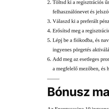
Töltsd ki a regisztrációs 
felhasználónevet és jelszó
Válaszd ki a preferált pé
Erősítsd meg a regisztráció
Lépj be a fiókodba, és na
ingyenes pörgetés aktivál
Add meg az esetleges pro
a megfelelő mezőben, és h
Bónusz ma