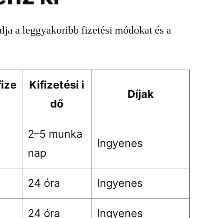
alja a leggyakoribb fizetési módokat és a
fize
Kifizetési i
Díjak
dő
2–5 munka
Ingyenes
nap
24 óra
Ingyenes
24 óra
Ingyenes