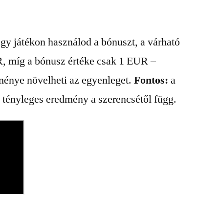
 egy játékon használod a bónuszt, a várható
R, míg a bónusz értéke csak 1 EUR –
ménye növelheti az egyenleget.
Fontos:
a
 tényleges eredmény a szerencsétől függ.