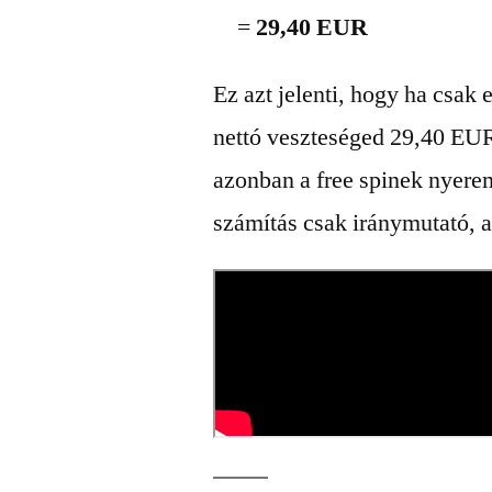
=
29,40 EUR
Ez azt jelenti, hogy ha csak
nettó veszteséged 29,40 EU
azonban a free spinek nyere
számítás csak iránymutató, a