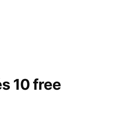
s 10 free