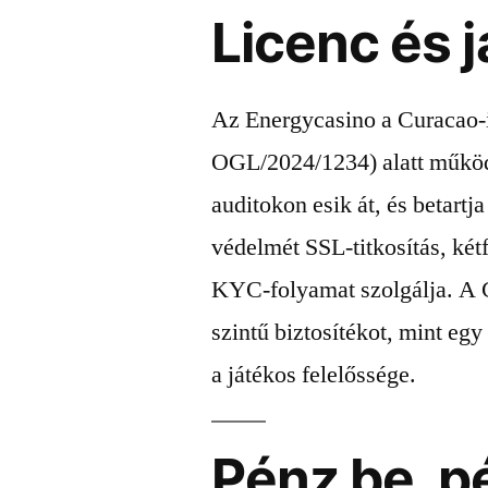
Licenc és 
Az Energycasino a Curacao-i
OGL/2024/1234) alatt működi
auditokon esik át, és betartja
védelmét SSL-titkosítás, kétf
KYC-folyamat szolgálja. A C
szintű biztosítékot, mint e
a játékos felelőssége.
Pénz be, p