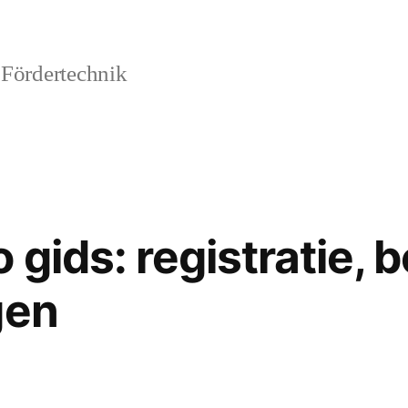
 Fördertechnik
 gids: registratie,
gen