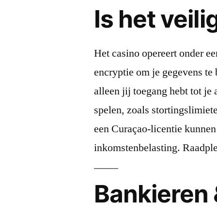
Is het veili
Het casino opereert onder ee
encryptie om je gegevens t
alleen jij toegang hebt tot j
spelen, zoals stortingslimiete
een Curaçao-licentie kunnen
inkomstenbelasting. Raadplee
Bankieren 