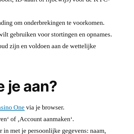
inding om onderbrekingen te voorkomen.
wilt gebruiken voor stortingen en opnames.
oud zijn en voldoen aan de wettelijke
e je aan?
sino One
via je browser.
ren‘ of ‚Account aanmaken‘.
er in met je persoonlijke gegevens: naam,