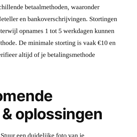
schillende betaalmethoden, waaronder
Neteller en bankoverschrijvingen. Stortingen
, terwijl opnames 1 tot 5 werkdagen kunnen
thode. De minimale storting is vaak €10 en
fieer altijd of je betalingsmethode
komende
 & oplossingen
Stuur een duidelijke foto van je