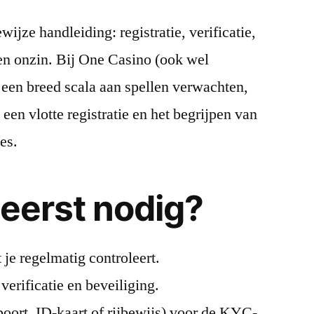
wijze handleiding: registratie, verificatie,
en onzin. Bij One Casino (ook wel
en breed scala aan spellen verwachten,
een vlotte registratie en het begrijpen van
es.
 eerst nodig?
 je regelmatig controleert.
erificatie en beveiliging.
poort, ID-kaart of rijbewijs) voor de KYC-