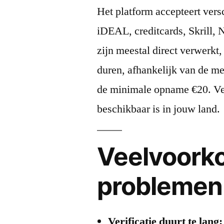
Het platform accepteert ver
iDEAL, creditcards, Skrill, 
zijn meestal direct verwerkt
duren, afhankelijk van de me
de minimale opname €20. Veri
beschikbaar is in jouw land.
Veelvoor
problemen
Verificatie duurt te lang: