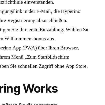
tzrichtlinie einverstanden.
tigungslink in der E‑Mail, die Hyperino
hre Registrierung abzuschließen.
tigen Sie Ihre erste Einzahlung. Wählen Sie
ten Willkommensbonus aus.
yperino App (PWA) über Ihren Browser,
 Ihrem Menü „Zum Startbildschirm
ben Sie schnellen Zugriff ohne App Store.
ing Works