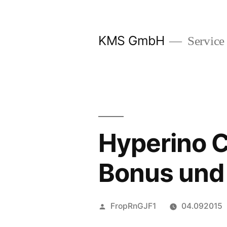
Zum
Inhalt
KMS GmbH
Service
springen
Hyperino C
Bonus und
Veröffentlicht
FropRnGJF1
04.092015
von