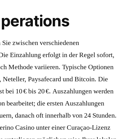
Operations
 Sie zwischen verschiedenen
e Einzahlung erfolgt in der Regel sofort,
ch Methode variieren. Typische Optionen
, Neteller, Paysafecard und Bitcoin. Die
st bei 10 € bis 20 €. Auszahlungen werden
ion bearbeitet; die ersten Auszahlungen
uern, danach oft innerhalb von 24 Stunden.
perino Casino unter einer Curaçao-Lizenz