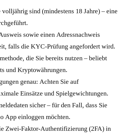
e volljährig sind (mindestens 18 Jahre) – eine
rchgeführt.
n Ausweis sowie einen Adressnachweis
it, falls die KYC-Prüfung angefordert wird.
ethode, die Sie bereits nutzen – beliebt
lets und Kryptowährungen.
gungen genau: Achten Sie auf
ximale Einsätze und Spielgewichtungen.
eldedaten sicher – für den Fall, dass Sie
ino App einloggen möchten.
ie Zwei-Faktor-Authentifizierung (2FA) in