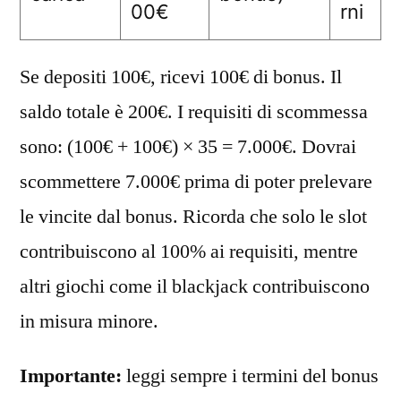
00€
rni
Se depositi 100€, ricevi 100€ di bonus. Il
saldo totale è 200€. I requisiti di scommessa
sono: (100€ + 100€) × 35 = 7.000€. Dovrai
scommettere 7.000€ prima di poter prelevare
le vincite dal bonus. Ricorda che solo le slot
contribuiscono al 100% ai requisiti, mentre
altri giochi come il blackjack contribuiscono
in misura minore.
Importante:
leggi sempre i termini del bonus