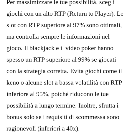
Per massimizzare le tue possibilità, scegli
giochi con un alto RTP (Return to Player). Le
slot con RTP superiore al 97% sono ottimali,
ma controlla sempre le informazioni nel
gioco. Il blackjack e il video poker hanno
spesso un RTP superiore al 99% se giocati
con la strategia corretta. Evita giochi come il
keno o alcune slot a bassa volatilità con RTP
inferiore al 95%, poiché riducono le tue
possibilità a lungo termine. Inoltre, sfrutta i
bonus solo se i requisiti di scommessa sono
ragionevoli (inferiori a 40x).