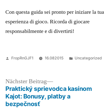
Con questa guida sei pronto per iniziare la tua
esperienza di gioco. Ricorda di giocare
responsabilmente e di divertirti!
Veröffentlicht
Veröffentlicht
FropRnGJF1
16.082015
Uncategorized
von
in
Nächster
Nächster Beitrag
Beitrag:
Praktický sprievodca kasínom
Beitragsnavigation
Kajot: Bonusy, platby a
bezpečnosť