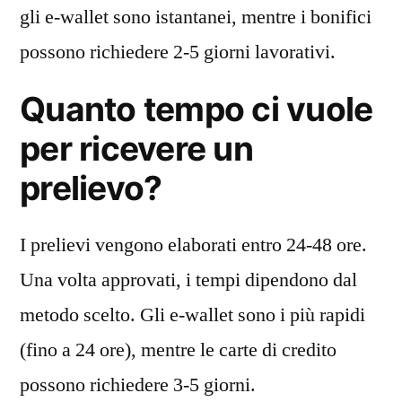
gli e-wallet sono istantanei, mentre i bonifici
possono richiedere 2-5 giorni lavorativi.
Quanto tempo ci vuole
per ricevere un
prelievo?
I prelievi vengono elaborati entro 24-48 ore.
Una volta approvati, i tempi dipendono dal
metodo scelto. Gli e-wallet sono i più rapidi
(fino a 24 ore), mentre le carte di credito
possono richiedere 3-5 giorni.