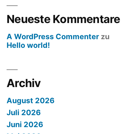
Neueste Kommentare
A WordPress Commenter
zu
Hello world!
Archiv
August 2026
Juli 2026
Juni 2026