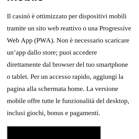
Il casinò è ottimizzato per dispositivi mobili
tramite un sito web reattivo o una Progressive
Web App (PWA). Non è necessario scaricare
un’app dallo store; puoi accedere
direttamente dal browser del tuo smartphone
o tablet. Per un accesso rapido, aggiungi la
pagina alla schermata home. La versione
mobile offre tutte le funzionalità del desktop,
inclusi giochi, bonus e pagamenti.