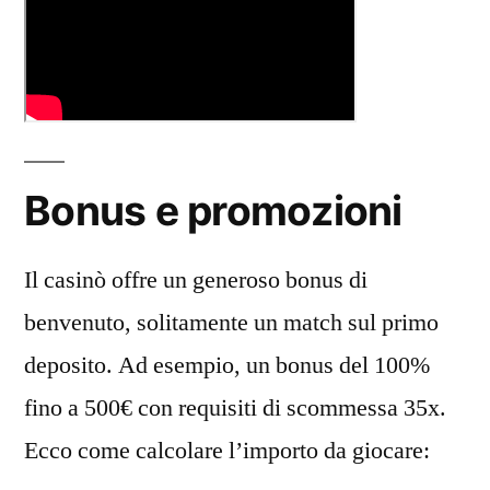
Bonus e promozioni
Il casinò offre un generoso bonus di
benvenuto, solitamente un match sul primo
deposito. Ad esempio, un bonus del 100%
fino a 500€ con requisiti di scommessa 35x.
Ecco come calcolare l’importo da giocare: