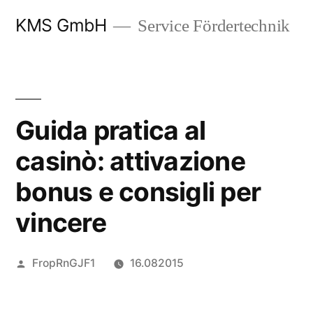
Zum
KMS GmbH
Service Fördertechnik
Inhalt
springen
Guida pratica al
casinò: attivazione
bonus e consigli per
vincere
Veröffentlicht
FropRnGJF1
16.082015
von