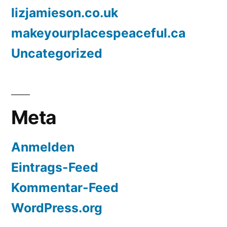
lizjamieson.co.uk
makeyourplacespeaceful.ca
Uncategorized
Meta
Anmelden
Eintrags-Feed
Kommentar-Feed
WordPress.org