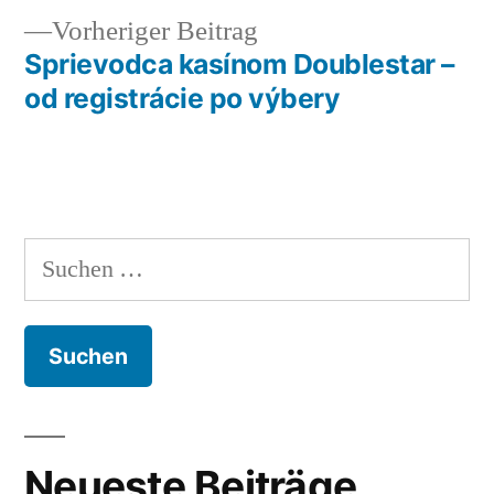
Vorheriger
Vorheriger Beitrag
Beitrag:
Sprievodca kasínom Doublestar –
od registrácie po výbery
Suchen
nach:
Neueste Beiträge