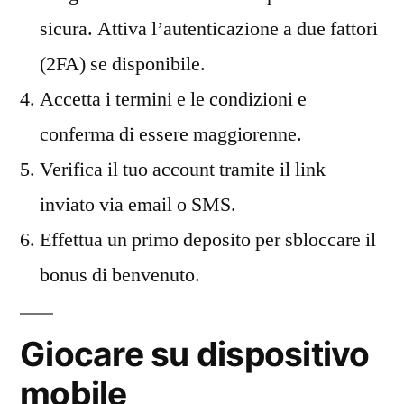
sicura. Attiva l’autenticazione a due fattori
(2FA) se disponibile.
Accetta i termini e le condizioni e
conferma di essere maggiorenne.
Verifica il tuo account tramite il link
inviato via email o SMS.
Effettua un primo deposito per sbloccare il
bonus di benvenuto.
Giocare su dispositivo
mobile