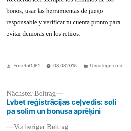
bonos, usar las herramientas de juego
responsable y verificar tu cuenta pronto para
evitar demoras en los retiros.
Veröffentlicht
Veröffentlicht
FropRnGJF1
03.082015
Uncategorized
von
in
Nächster
Nächster Beitrag
Beitrag:
Lvbet reģistrācijas ceļvedis: soli
Beitragsnavigation
pa solim un bonusa aprēķini
Vorheriger
Vorheriger Beitrag