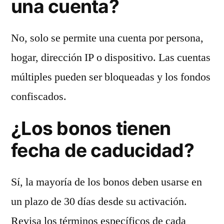
una cuenta?
No, solo se permite una cuenta por persona,
hogar, dirección IP o dispositivo. Las cuentas
múltiples pueden ser bloqueadas y los fondos
confiscados.
¿Los bonos tienen
fecha de caducidad?
Sí, la mayoría de los bonos deben usarse en
un plazo de 30 días desde su activación.
Revisa los términos específicos de cada