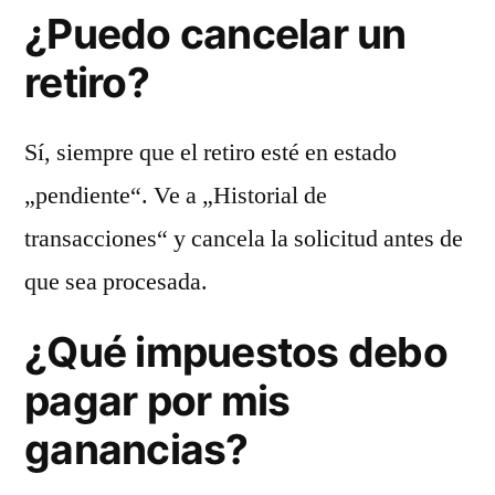
¿Puedo cancelar un
retiro?
Sí, siempre que el retiro esté en estado
„pendiente“. Ve a „Historial de
transacciones“ y cancela la solicitud antes de
que sea procesada.
¿Qué impuestos debo
pagar por mis
ganancias?