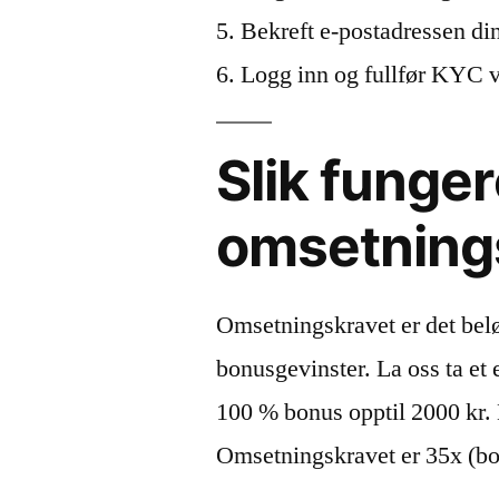
Bekreft e-postadressen din
Logg inn og fullfør KYC v
Slik funger
omsetning
Omsetningskravet er det belø
bonusgevinster. La oss ta et
100 % bonus opptil 2000 kr. D
Omsetningskravet er 35x (bo