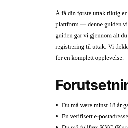
Å få din første uttak riktig 
plattform — denne guiden vi
guiden går vi gjennom alt du 
registrering til uttak. Vi de
for en komplett opplevelse.
Forutsetni
Du må være minst 18 år 
En verifisert e-postadres
Du må fullføre KYC (Know