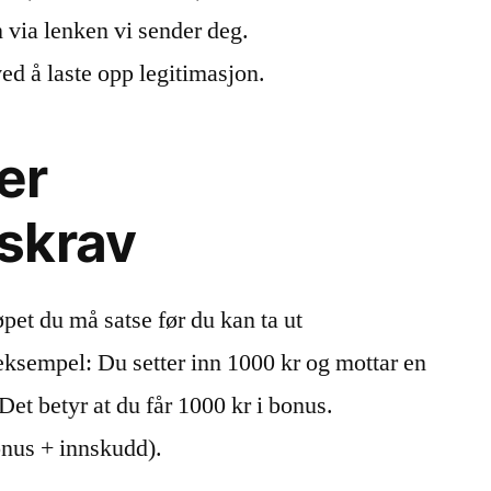
 via lenken vi sender deg.
ed å laste opp legitimasjon.
er
skrav
pet du må satse før du kan ta ut
 eksempel: Du setter inn 1000 kr og mottar en
et betyr at du får 1000 kr i bonus.
nus + innskudd).