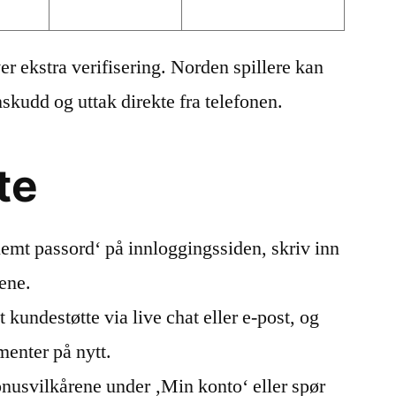
ver ekstra verifisering. Norden spillere kan
skudd og uttak direkte fra telefonen.
te
emt passord‘ på innloggingssiden, skriv inn
nene.
kundestøtte via live chat eller e-post, og
enter på nytt.
nusvilkårene under ‚Min konto‘ eller spør