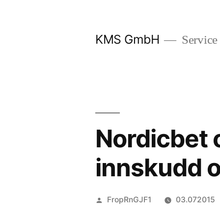
Zum
Inhalt
KMS GmbH
Service
springen
Nordicbet 
innskudd o
Veröffentlicht
FropRnGJF1
03.072015
von