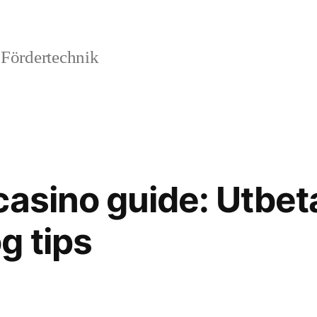
 Fördertechnik
casino guide: Utbeta
g tips