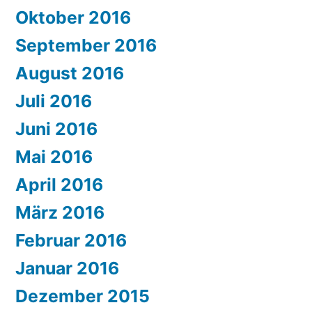
Oktober 2016
September 2016
August 2016
Juli 2016
Juni 2016
Mai 2016
April 2016
März 2016
Februar 2016
Januar 2016
Dezember 2015