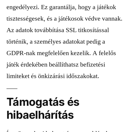
engedélyezi. Ez garantálja, hogy a játékok
tisztességesek, és a játékosok védve vannak.
Az adatok továbbítása SSL titkosítással
történik, a személyes adatokat pedig a
GDPR-nak megfelelően kezelik. A felelős
játék érdekében beállíthatsz befizetési
limiteket és önkizárási időszakokat.
Támogatás és
hibaelhárítás