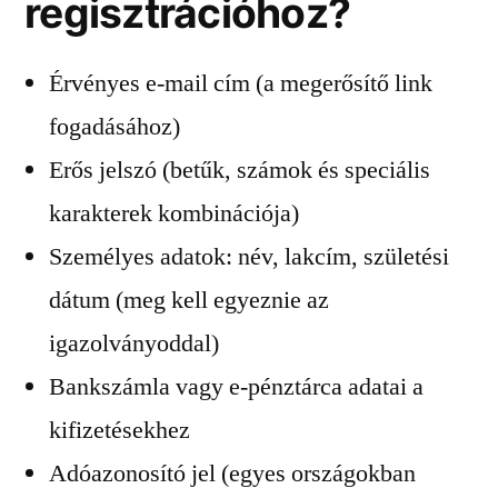
regisztrációhoz?
Érvényes e-mail cím (a megerősítő link
fogadásához)
Erős jelszó (betűk, számok és speciális
karakterek kombinációja)
Személyes adatok: név, lakcím, születési
dátum (meg kell egyeznie az
igazolványoddal)
Bankszámla vagy e-pénztárca adatai a
kifizetésekhez
Adóazonosító jel (egyes országokban