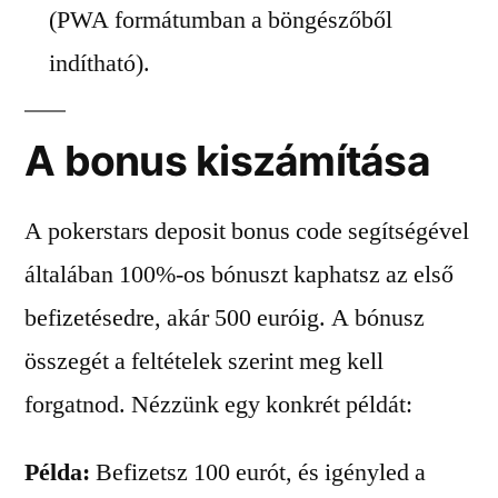
(PWA formátumban a böngészőből
indítható).
A bonus kiszámítása
A pokerstars deposit bonus code segítségével
általában 100%-os bónuszt kaphatsz az első
befizetésedre, akár 500 euróig. A bónusz
összegét a feltételek szerint meg kell
forgatnod. Nézzünk egy konkrét példát:
Példa:
Befizetsz 100 eurót, és igényled a