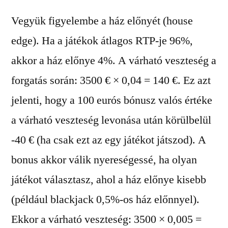
Vegyük figyelembe a ház előnyét (house
edge). Ha a játékok átlagos RTP-je 96%,
akkor a ház előnye 4%. A várható veszteség a
forgatás során: 3500 € × 0,04 = 140 €. Ez azt
jelenti, hogy a 100 eurós bónusz valós értéke
a várható veszteség levonása után körülbelül
-40 € (ha csak ezt az egy játékot játszod). A
bonus akkor válik nyereségessé, ha olyan
játékot választasz, ahol a ház előnye kisebb
(például blackjack 0,5%-os ház előnnyel).
Ekkor a várható veszteség: 3500 × 0,005 =