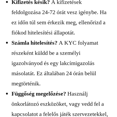
Kifizetés késik?
A kifizetések
feldolgozása 24-72 órát vesz igénybe. Ha
ez időn túl sem érkezik meg, ellenőrizd a
fiókod hitelesítési állapotát.
Számla hitelesítés?
A KYC folyamat
részeként küldd be a személyi
igazolványod és egy lakcímigazolás
másolatát. Ez általában 24 órán belül
megtörténik.
Függőség megelőzése?
Használj
önkorlátozó eszközöket, vagy vedd fel a
kapcsolatot a felelős játék szervezetekkel,