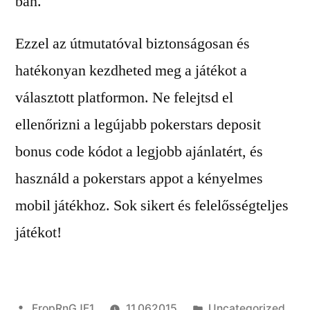
ban.
Ezzel az útmutatóval biztonságosan és
hatékonyan kezdheted meg a játékot a
választott platformon. Ne felejtsd el
ellenőrizni a legújabb pokerstars deposit
bonus code kódot a legjobb ajánlatért, és
használd a pokerstars appot a kényelmes
mobil játékhoz. Sok sikert és felelősségteljes
játékot!
Veröffentlicht
Veröffentlicht
FropRnGJF1
11.062015
Uncategorized