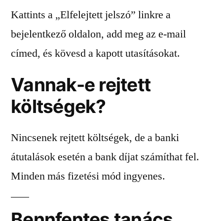
Kattints a „Elfelejtett jelszó” linkre a
bejelentkező oldalon, add meg az e-mail
címed, és kövesd a kapott utasításokat.
Vannak-e rejtett
költségek?
Nincsenek rejtett költségek, de a banki
átutalások esetén a bank díjat számíthat fel.
Minden más fizetési mód ingyenes.
Bennfentes tanács