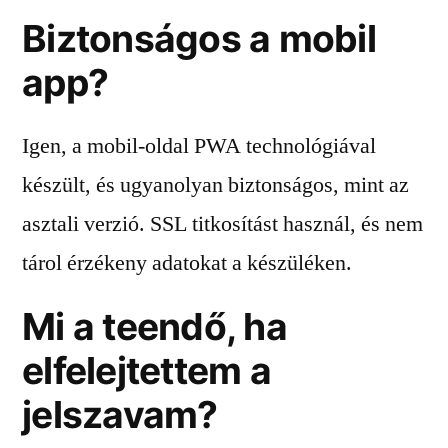
Biztonságos a mobil
app?
Igen, a mobil-oldal PWA technológiával
készült, és ugyanolyan biztonságos, mint az
asztali verzió. SSL titkosítást használ, és nem
tárol érzékeny adatokat a készüléken.
Mi a teendő, ha
elfelejtettem a
jelszavam?