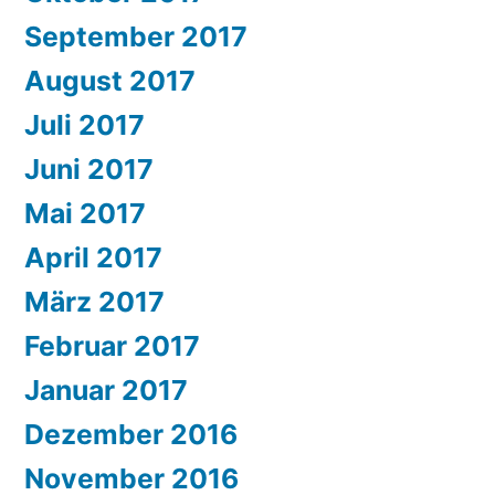
September 2017
August 2017
Juli 2017
Juni 2017
Mai 2017
April 2017
März 2017
Februar 2017
Januar 2017
Dezember 2016
November 2016