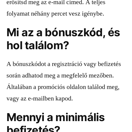
erősítsd meg az e-mail címed. A teljes
folyamat néhány percet vesz igénybe.
Mi az a bónuszkód, és
hol találom?
A bónuszkódot a regisztráció vagy befizetés
során adhatod meg a megfelelő mezőben.
Általában a promóciós oldalon találod meg,
vagy az e-mailben kapod.
Mennyi a minimális
befizetés?