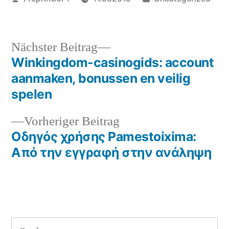
von
in
Nächster
Nächster Beitrag
Beitrag:
Winkingdom-casinogids: account
Beitragsnavigation
aanmaken, bonussen en veilig
spelen
Vorheriger
Vorheriger Beitrag
Beitrag:
Οδηγός χρήσης Pamestoixima:
Από την εγγραφή στην ανάληψη
Suchen