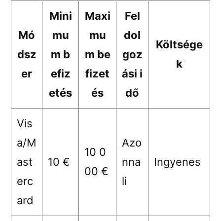
Mini
Maxi
Fel
Mó
mu
mu
dol
Költsége
dsz
m b
m be
goz
k
er
efiz
fizet
ási i
etés
és
dő
Vis
a/M
Azo
10 0
ast
10 €
nna
Ingyenes
00 €
erc
li
ard