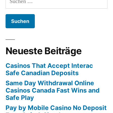
nach:
Neueste Beiträge
Casinos That Accept Interac
Safe Canadian Deposits
Same Day Withdrawal Online
Casinos Canada Fast Wins and
Safe Play
Pay by Mobile Casino No Deposit