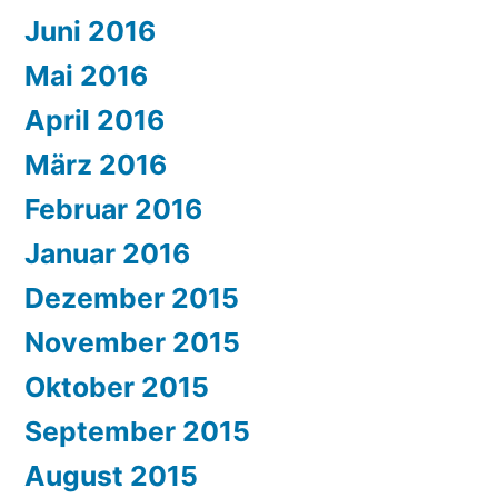
Juni 2016
Mai 2016
April 2016
März 2016
Februar 2016
Januar 2016
Dezember 2015
November 2015
Oktober 2015
September 2015
August 2015