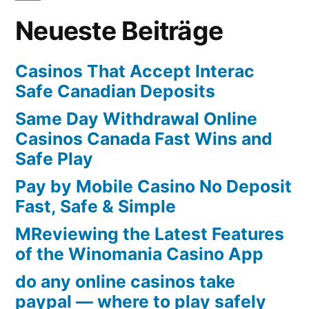
Neueste Beiträge
Casinos That Accept Interac
Safe Canadian Deposits
Same Day Withdrawal Online
Casinos Canada Fast Wins and
Safe Play
Pay by Mobile Casino No Deposit
Fast, Safe & Simple
MReviewing the Latest Features
of the Winomania Casino App
do any online casinos take
paypal — where to play safely