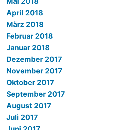
Mai 2018
April 2018
März 2018
Februar 2018
Januar 2018
Dezember 2017
November 2017
Oktober 2017
September 2017
August 2017
Juli 2017
Juni 2017