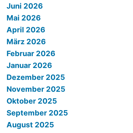
Juni 2026
Mai 2026
April 2026
März 2026
Februar 2026
Januar 2026
Dezember 2025
November 2025
Oktober 2025
September 2025
August 2025