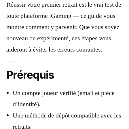
Réussir votre premier retrait est le vrai test de
toute plateforme iGaming — ce guide vous
montre comment y parvenir. Que vous soyez
nouveau ou expérimenté, ces étapes vous
aideront à éviter les erreurs courantes.
Prérequis
Un compte joueur vérifié (email et pièce
d’identité).
Une méthode de dépôt compatible avec les
retraits.