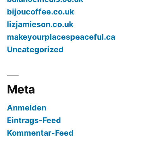
bijoucoffee.co.uk
lizjamieson.co.uk
makeyourplacespeaceful.ca
Uncategorized
Meta
Anmelden
Eintrags-Feed
Kommentar-Feed