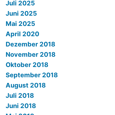
Juli 2025
Juni 2025
Mai 2025
April 2020
Dezember 2018
November 2018
Oktober 2018
September 2018
August 2018
Juli 2018
Juni 2018