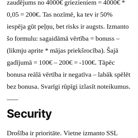
zaudējums no 4000€ griezieniem = 4000€ *
0,05 = 200€. Tas nozīmē, ka tev ir 50%
iespēja gūt peļņu, bet risks ir augsts. Izmanto
šo formulu: sagaidāmā vērtība = bonuss –
(likmju aprite * mājas priekšrocība). Šajā
gadījumā = 100€ – 200€ = -100€. Tāpēc
bonusa reālā vērtība ir negatīva – labāk spēlēt
bez bonusa. Svarīgi rūpīgi izlasīt noteikumus.
Security
Drošība ir prioritāte. Vietne izmanto SSL