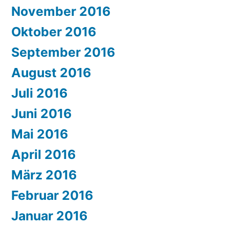
November 2016
Oktober 2016
September 2016
August 2016
Juli 2016
Juni 2016
Mai 2016
April 2016
März 2016
Februar 2016
Januar 2016