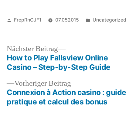
Veröffentlicht
Veröffentlicht
FropRnGJF1
07.052015
Uncategorized
von
in
Nächster
Nächster Beitrag
Beitrag:
How to Play Fallsview Online
Beitragsnavigation
Casino – Step-by-Step Guide
Vorheriger
Vorheriger Beitrag
Beitrag:
Connexion à Action casino : guide
pratique et calcul des bonus