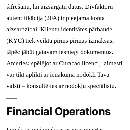
šifrēšanu, lai aizsargātu datus. Divfaktoru
autentifikācija (2FA) ir pieejama konta
aizsardzībai. Klientu identitātes pārbaude
(KYC) tiek veikta pirms pirmās izmaksas,
tāpēc jābūt gatavam iesniegt dokumentus.
Atceries: spēlējot ar Curacao licenci, laimesti
var tikt aplikti ar ienākuma nodokli Tavā
valstī – konsultējies ar nodokļu speciālistu.
Financial Operations
Iemaksas un izmaksas ir ātras un ērtas.