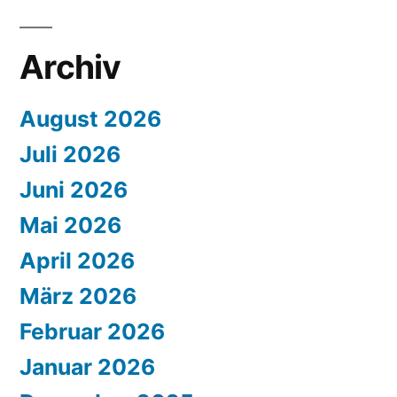
Archiv
August 2026
Juli 2026
Juni 2026
Mai 2026
April 2026
März 2026
Februar 2026
Januar 2026