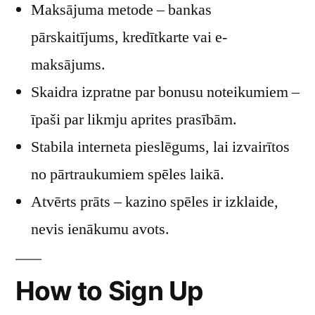
Maksājuma metode – bankas
pārskaitījums, kredītkarte vai e-
maksājums.
Skaidra izpratne par bonusu noteikumiem –
īpaši par likmju aprites prasībām.
Stabila interneta pieslēgums, lai izvairītos
no pārtraukumiem spēles laikā.
Atvērts prāts – kazino spēles ir izklaide,
nevis ienākumu avots.
How to Sign Up