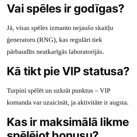
Vai spēles ir godīgas?
Jā, visas spēles izmanto nejaušo skaitļu
ģeneratoru (RNG), kas regulāri tiek
pārbaudīts neatkarīgās laboratorijās.
Kā tikt pie VIP statusa?
Turpini spēlēt un uzkrāt punktus – VIP
komanda var uzaicināt, ja aktivitāte ir augsta.
Kas ir maksimālā likme
spēlējot bonusu?