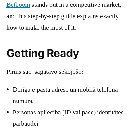
Betboom
stands out in a competitive market,
and this step-by-step guide explains exactly
how to make the most of it.
Getting Ready
Pirms sāc, sagatavo sekojošo:
Derīga e-pasta adrese un mobilā telefona
numurs.
Personas apliecība (ID vai pase) identitātes
pārbaudei.