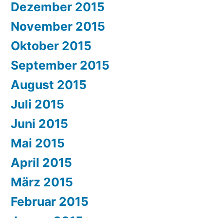
Dezember 2015
November 2015
Oktober 2015
September 2015
August 2015
Juli 2015
Juni 2015
Mai 2015
April 2015
März 2015
Februar 2015