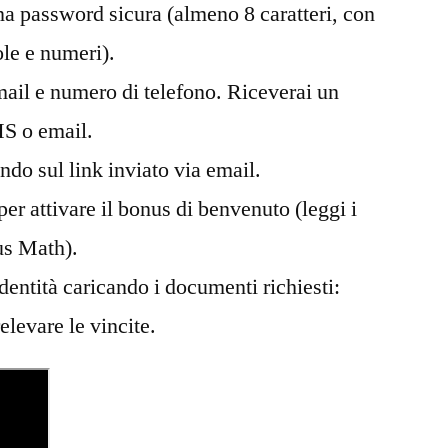
na password sicura (almeno 8 caratteri, con
le e numeri).
email e numero di telefono. Riceverai un
MS o email.
do sul link inviato via email.
per attivare il bonus di benvenuto (leggi i
us Math).
dentità caricando i documenti richiesti:
elevare le vincite.