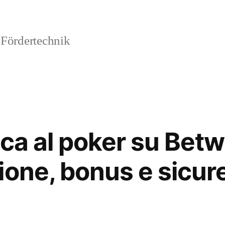
 Fördertechnik
ica al poker su Bet
ione, bonus e sicur