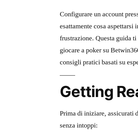
Configurare un account press
esattamente cosa aspettarsi 
frustrazione. Questa guida t
giocare a poker su Betwin360,
consigli pratici basati su esp
Getting R
Prima di iniziare, assicurati 
senza intoppi: