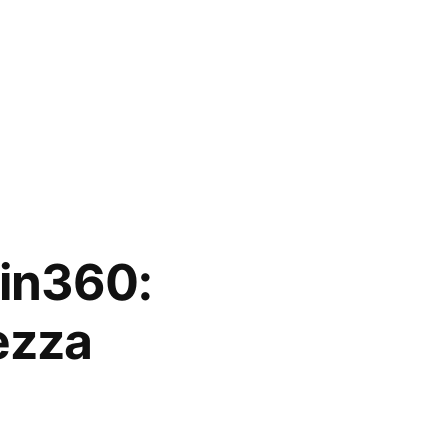
win360:
ezza