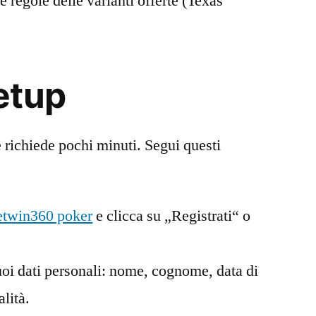
 regole delle varianti offerte (Texas
etup
 richiede pochi minuti. Segui questi
twin360 poker
e clicca su „Registrati“ o
uoi dati personali: nome, cognome, data di
alità.