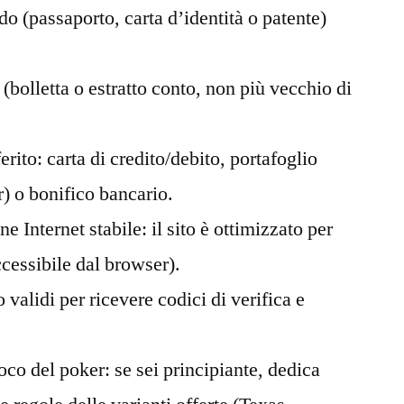
o (passaporto, carta d’identità o patente)
(bolletta o estratto conto, non più vecchio di
ito: carta di credito/debito, portafoglio
er) o bonifico bancario.
 Internet stabile: il sito è ottimizzato per
essibile dal browser).
validi per ricevere codici di verifica e
co del poker: se sei principiante, dedica