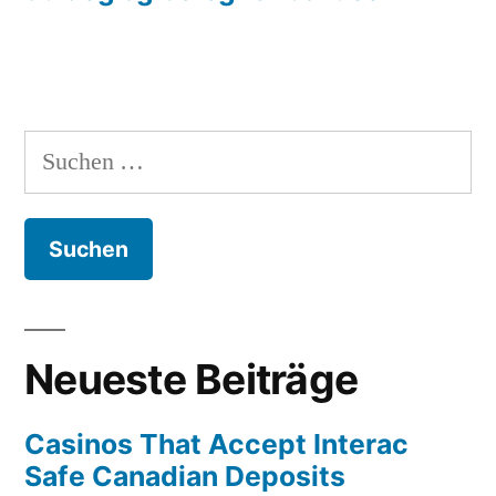
Suchen
nach:
Neueste Beiträge
Casinos That Accept Interac
Safe Canadian Deposits