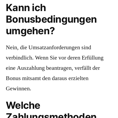
Kann ich
Bonusbedingungen
umgehen?
Nein, die Umsatzanforderungen sind
verbindlich. Wenn Sie vor deren Erfüllung
eine Auszahlung beantragen, verfällt der
Bonus mitsamt den daraus erzielten
Gewinnen.
Welche
Zahlungsmethoden