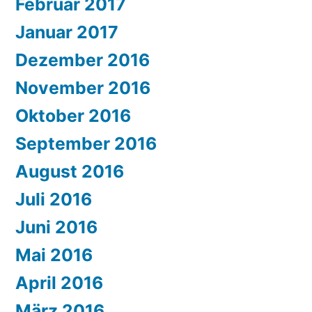
Februar 2017
Januar 2017
Dezember 2016
November 2016
Oktober 2016
September 2016
August 2016
Juli 2016
Juni 2016
Mai 2016
April 2016
März 2016