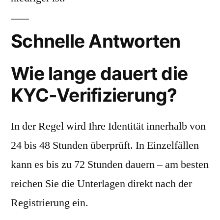
Schnelle Antworten
Wie lange dauert die
KYC‑Verifizierung?
In der Regel wird Ihre Identität innerhalb von
24 bis 48 Stunden überprüft. In Einzelfällen
kann es bis zu 72 Stunden dauern – am besten
reichen Sie die Unterlagen direkt nach der
Registrierung ein.