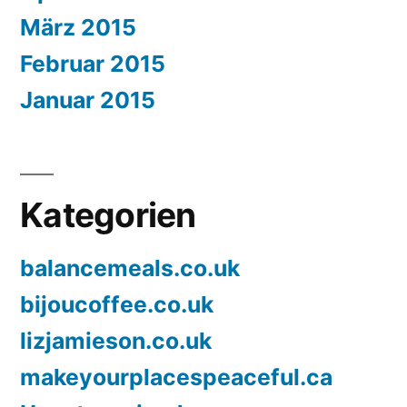
März 2015
Februar 2015
Januar 2015
Kategorien
balancemeals.co.uk
bijoucoffee.co.uk
lizjamieson.co.uk
makeyourplacespeaceful.ca