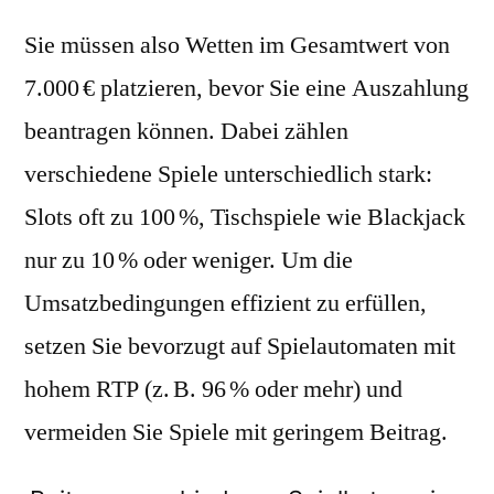
Sie müssen also Wetten im Gesamtwert von
7.000 € platzieren, bevor Sie eine Auszahlung
beantragen können. Dabei zählen
verschiedene Spiele unterschiedlich stark:
Slots oft zu 100 %, Tischspiele wie Blackjack
nur zu 10 % oder weniger. Um die
Umsatzbedingungen effizient zu erfüllen,
setzen Sie bevorzugt auf Spielautomaten mit
hohem RTP (z. B. 96 % oder mehr) und
vermeiden Sie Spiele mit geringem Beitrag.