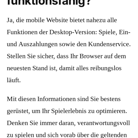
funktionsfähig?
Ja, die mobile Website bietet nahezu alle
Funktionen der Desktop‑Version: Spiele, Ein‑
und Auszahlungen sowie den Kundenservice.
Stellen Sie sicher, dass Ihr Browser auf dem
neuesten Stand ist, damit alles reibungslos
läuft.
Mit diesen Informationen sind Sie bestens
gerüstet, um Ihr Spielerlebnis zu optimieren.
Denken Sie immer daran, verantwortungsvoll
zu spielen und sich vorab über die geltenden