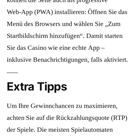
können die Seite auch als progressive
Web‑App (PWA) installieren: Öffnen Sie das
Menü des Browsers und wählen Sie „Zum
Startbildschirm hinzufügen“. Damit starten
Sie das Casino wie eine echte App –
inklusive Benachrichtigungen, falls aktiviert.
Extra Tipps
Um Ihre Gewinnchancen zu maximieren,
achten Sie auf die Rückzahlungsquote (RTP)
der Spiele. Die meisten Spielautomaten