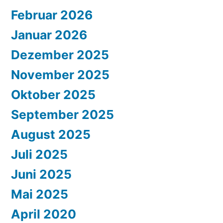
Februar 2026
Januar 2026
Dezember 2025
November 2025
Oktober 2025
September 2025
August 2025
Juli 2025
Juni 2025
Mai 2025
April 2020