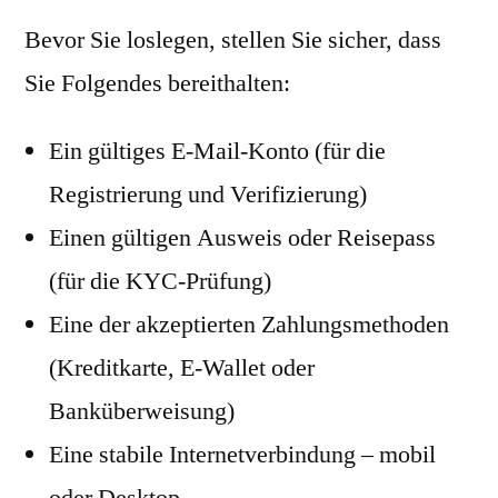
Bevor Sie loslegen, stellen Sie sicher, dass
Sie Folgendes bereithalten:
Ein gültiges E‑Mail‑Konto (für die
Registrierung und Verifizierung)
Einen gültigen Ausweis oder Reisepass
(für die KYC‑Prüfung)
Eine der akzeptierten Zahlungsmethoden
(Kreditkarte, E‑Wallet oder
Banküberweisung)
Eine stabile Internetverbindung – mobil