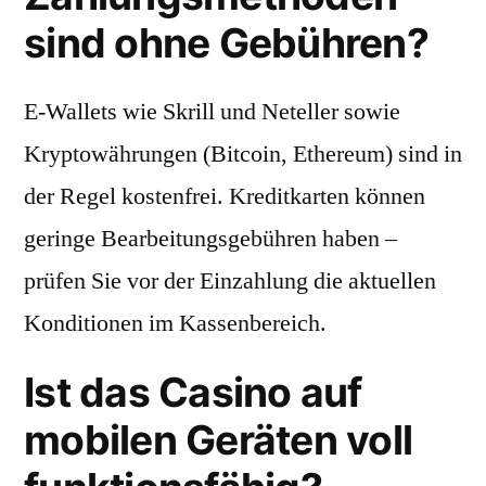
sind ohne Gebühren?
E‑Wallets wie Skrill und Neteller sowie
Kryptowährungen (Bitcoin, Ethereum) sind in
der Regel kostenfrei. Kreditkarten können
geringe Bearbeitungsgebühren haben –
prüfen Sie vor der Einzahlung die aktuellen
Konditionen im Kassenbereich.
Ist das Casino auf
mobilen Geräten voll