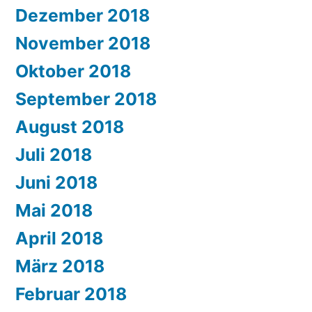
Dezember 2018
November 2018
Oktober 2018
September 2018
August 2018
Juli 2018
Juni 2018
Mai 2018
April 2018
März 2018
Februar 2018